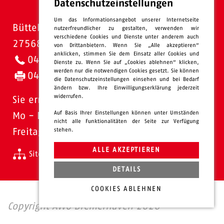
Datenschutzeinstellungen
Um das Informationsangebot unserer Internetseite
Bütteler Straße 1
nutzerfreundlicher zu gestalten, verwenden wir
verschiedene Cookies und Dienste unter anderem auch
27568 Bremerhaven
von Drittanbietern. Wenn Sie „Alle akzeptieren“
anklicken, stimmen Sie dem Einsatz aller Cookies und
0471 - 95 47-0
Dienste zu. Wenn Sie auf „Cookies ablehnen“ klicken,
werden nur die notwendigen Cookies gesetzt. Sie können
0471 - 95 47-120
die Datenschutzeinstellungen einsehen und bei Bedarf
ändern bzw. Ihre Einwilligungserklärung jederzeit
widerrufen.
Sie erreichen uns:
Auf Basis Ihrer Einstellungen können unter Umständen
Mo - Do: 08.00 - 16.00 Uhr
nicht alle Funktionalitäten der Seite zur Verfügung
stehen.
Freitags 08.00 - 13.00 Uhr
ALLE AKZEPTIEREN
Sitemap
Impressum
Datenschutz
intern
DETAILS
COOKIES ABLEHNEN
Copyright AWO Bremerhaven 2026