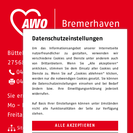
Datenschutzeinstellungen
Um das Informationsangebot unserer Internetseite
Bütteler Straße 1
nutzerfreundlicher zu gestalten, verwenden wir
verschiedene Cookies und Dienste unter anderem auch
27568 Bremerhaven
von Drittanbietern. Wenn Sie „Alle akzeptieren“
anklicken, stimmen Sie dem Einsatz aller Cookies und
0471 - 95 47-0
Dienste zu. Wenn Sie auf „Cookies ablehnen“ klicken,
werden nur die notwendigen Cookies gesetzt. Sie können
0471 - 95 47-120
die Datenschutzeinstellungen einsehen und bei Bedarf
ändern bzw. Ihre Einwilligungserklärung jederzeit
widerrufen.
Sie erreichen uns:
Auf Basis Ihrer Einstellungen können unter Umständen
Mo - Do: 08.00 - 16.00 Uhr
nicht alle Funktionalitäten der Seite zur Verfügung
stehen.
Freitags 08.00 - 13.00 Uhr
ALLE AKZEPTIEREN
Sitemap
Impressum
Datenschutz
intern