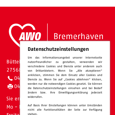
Datenschutzeinstellungen
Um das Informationsangebot unserer Internetseite
Bütteler Straße 1
nutzerfreundlicher zu gestalten, verwenden wir
verschiedene Cookies und Dienste unter anderem auch
27568 Bremerhaven
von Drittanbietern. Wenn Sie „Alle akzeptieren“
anklicken, stimmen Sie dem Einsatz aller Cookies und
0471 - 95 47-0
Dienste zu. Wenn Sie auf „Cookies ablehnen“ klicken,
werden nur die notwendigen Cookies gesetzt. Sie können
0471 - 95 47-120
die Datenschutzeinstellungen einsehen und bei Bedarf
ändern bzw. Ihre Einwilligungserklärung jederzeit
widerrufen.
Sie erreichen uns:
Auf Basis Ihrer Einstellungen können unter Umständen
Mo - Do: 08.00 - 16.00 Uhr
nicht alle Funktionalitäten der Seite zur Verfügung
stehen.