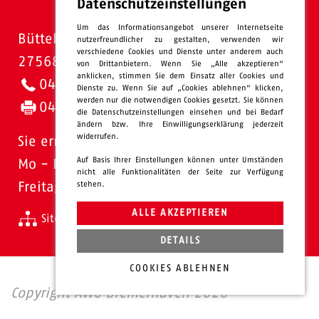
Datenschutzeinstellungen
Um das Informationsangebot unserer Internetseite
Bütteler Straße 1
nutzerfreundlicher zu gestalten, verwenden wir
verschiedene Cookies und Dienste unter anderem auch
27568 Bremerhaven
von Drittanbietern. Wenn Sie „Alle akzeptieren“
anklicken, stimmen Sie dem Einsatz aller Cookies und
0471 - 95 47-0
Dienste zu. Wenn Sie auf „Cookies ablehnen“ klicken,
werden nur die notwendigen Cookies gesetzt. Sie können
0471 - 95 47-120
die Datenschutzeinstellungen einsehen und bei Bedarf
ändern bzw. Ihre Einwilligungserklärung jederzeit
widerrufen.
Sie erreichen uns:
Auf Basis Ihrer Einstellungen können unter Umständen
Mo - Do: 08.00 - 16.00 Uhr
nicht alle Funktionalitäten der Seite zur Verfügung
stehen.
Freitags 08.00 - 13.00 Uhr
ALLE AKZEPTIEREN
Sitemap
Impressum
Datenschutz
intern
DETAILS
COOKIES ABLEHNEN
Copyright AWO Bremerhaven 2026