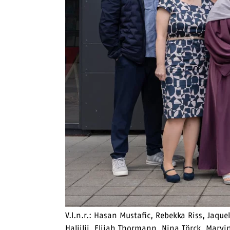
V.l.n.r.: Hasan Mustafic, Rebekka Riss, Jaqu
Haljilji, Elijah Thormann, Nina Törck, Marv