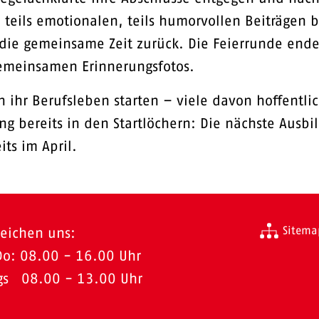
 teils emotionalen, teils humorvollen Beiträgen b
 die gemeinsame Zeit zurück. Die Feierrunde ende
gemeinsamen Erinnerungsfotos.
n ihr Berufsleben starten – viele davon hoffentli
ng bereits in den Startlöchern: Die nächste Ausbi
ts im April.
Sitema
reichen uns:
Do: 08.00 - 16.00 Uhr
ags 08.00 - 13.00 Uhr