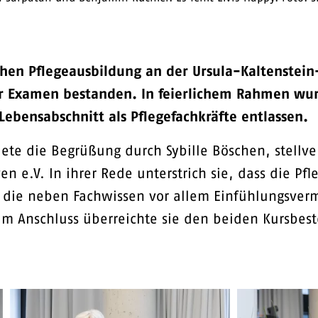
schen Pflegeausbildung an der Ursula-Kaltenste
 Examen bestanden. In feierlichem Rahmen wurde
ebensabschnitt als Pflegefachkräfte entlassen.
dete die Begrüßung durch Sybille Böschen, stellv
 e.V. In ihrer Rede unterstrich sie, dass die Pfl
ng, die neben Fachwissen vor allem Einfühlungsve
 Im Anschluss überreichte sie den beiden Kursbes