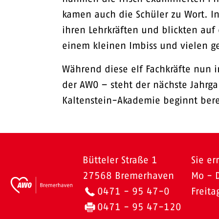
kamen auch die Schüler zu Wort. In
ihren Lehrkräften und blickten auf
einem kleinen Imbiss und vielen 
Während diese elf Fachkräfte nun i
der AWO – steht der nächste Jahrga
Kaltenstein-Akademie beginnt berei
Bütteler Straße 1
Sie er
27568 Bremerhaven
Mo - 
0471 - 95 47-0
Freit
0471 - 95 47-120