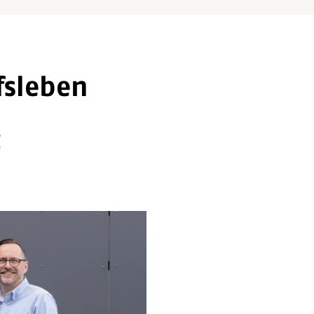
fsleben
g