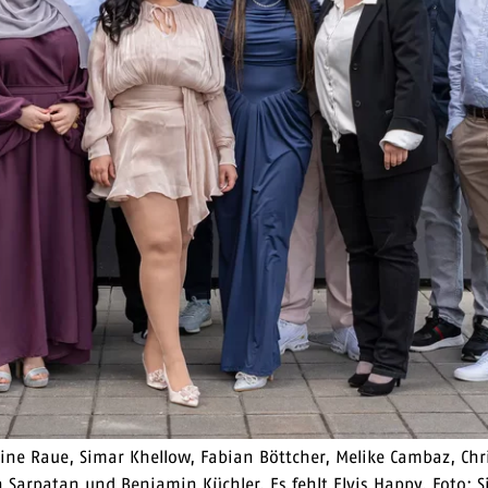
eline Raue, Simar Khellow, Fabian Böttcher, Melike Cambaz, Chr
in Sarpatan und Benjamin Küchler. Es fehlt Elvis Happy.
Foto: 